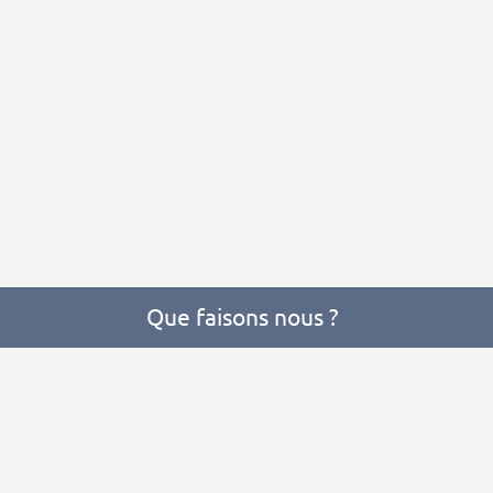
Que faisons nous ?
k Attack et Sauve